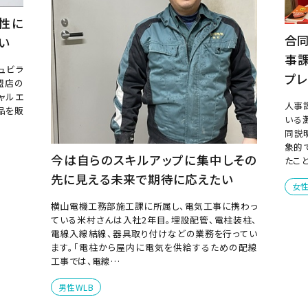
性に
合
い
事
ュビラ
プレ
盟店の
シャルエ
人事
品を販
いる
同説
象的
今は自らのスキルアップに集中しその
たこ
先に見える未来で期待に応えたい
女
横山電機工務部施工課に所属し、電気工事に携わっ
ている米村さんは入社2年目。埋設配管、電柱装柱、
電線入線結線、器具取り付けなどの業務を行ってい
ます。「電柱から屋内に電気を供給するための配線
工事では、電線…
男性WLB