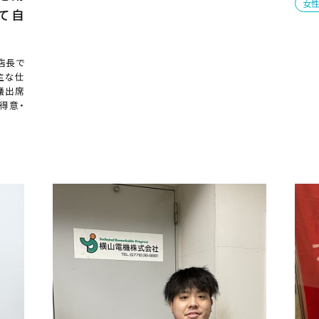
女
て自
店長で
主な仕
議出席
得意・