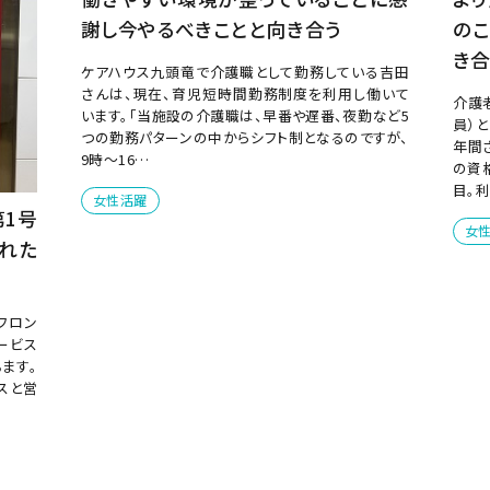
謝し今やるべきことと向き合う
の
き合
ケアハウス九頭竜で介護職として勤務している吉田
さんは、現在、育児短時間勤務制度を利用し働いて
介護
います。「当施設の介護職は、早番や遅番、夜勤など5
員）
つの勤務パターンの中からシフト制となるのですが、
年間
9時～16…
の資
目。
女性活躍
1号
女
れた
フロン
ービス
ます。
スと営