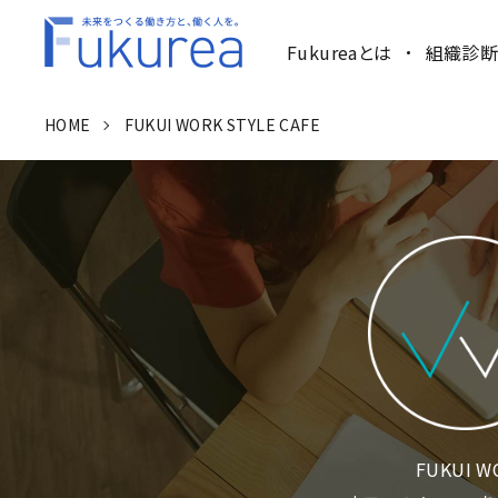
Fukureaとは
組織診断
HOME
FUKUI WORK STYLE CAFE
FUKUI 