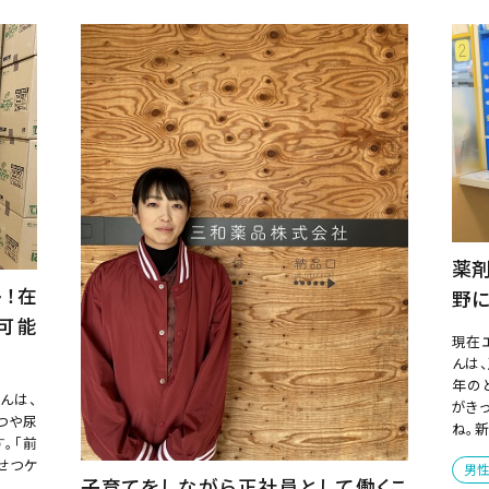
薬
！在
野
可能
現在
んは
年の
んは、
がき
つや尿
ね。
。「前
せつケ
男性
子育てをしながら正社員として働くこ