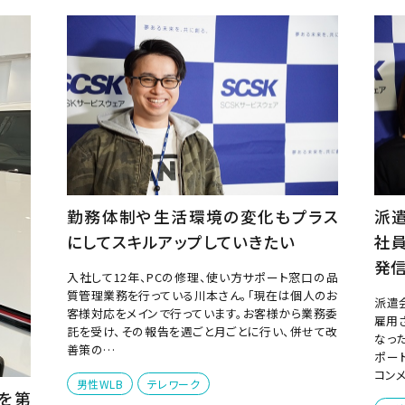
勤務体制や生活環境の変化もプラス
派
にしてスキルアップしていきたい
社
発信
入社して12年、PCの修理、使い方サポート窓口の品
質管理業務を行っている川本さん。「現在は個人のお
派遣
客様対応をメインで行っています。お客様から業務委
雇用
託を受け、その報告を週ごと月ごとに行い、併せて改
なっ
善策の…
ポー
コン
男性WLB
テレワーク
を第